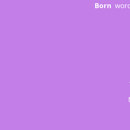
Born
word