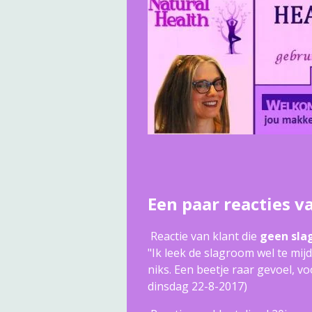
Een paar reactie
Reactie van klant die
geen sla
"Ik leek de slagroom wel te mi
niks.
Een beetje raar gevoel, voo
dinsdag 22-8-2017)