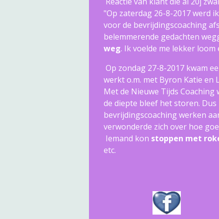
Reactie van klant die al 20j zw
"Op zaterdag 26-8-2017 werd ik
voor de bevrijdingscoaching af
belemmerende gedachten weggaan
weg
. Ik voelde me lekker loom
Op zondag 27-8-2017 kwam een 
werkt o.m. met Byron Katie en Lo
Met de Nieuwe Tijds Coaching w
de diepte bleef het storen. Du
bevrijdingscoaching werken aan
verwonderde zich over hoe goe
Iemand kon
stoppen met rok
etc.