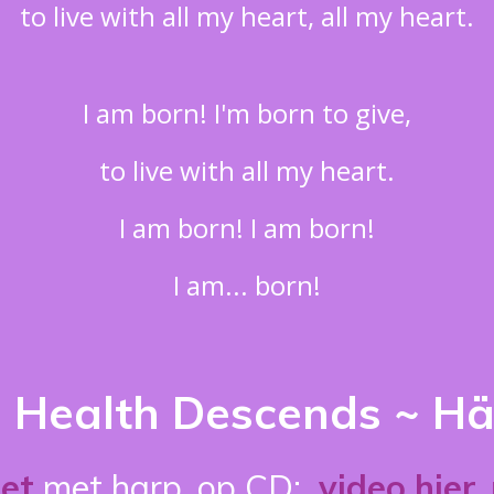
to live with all my heart, all my heart.
I am born! I'm born to give,
to live with all my heart.
I am born! I am born!
I am... born!
 Health Descends ~ H
et
met harp, op CD:
video hier 