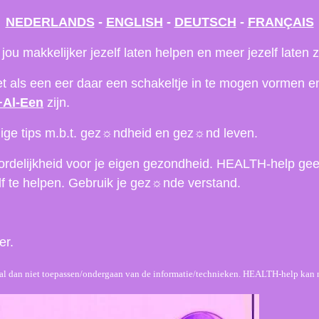
NEDERLANDS
-
ENGLISH
-
DEUTSCH
-
FRANÇAIS
u makkelijker jezelf laten helpen en meer jezelf laten zi
 als een eer daar een schakeltje in te mogen vormen e
+Al-Een
zijn.
ge tips m.b.t. gez
☼
ndheid en gez
☼
nd leven.
rdelijkheid voor je eigen gezondheid. HEALTH-help geef
f te helpen. Gebruik je gez
☼
nde verstand.
er.
et al dan niet toepassen/ondergaan van de informatie/technieken. HEALTH-help kan n