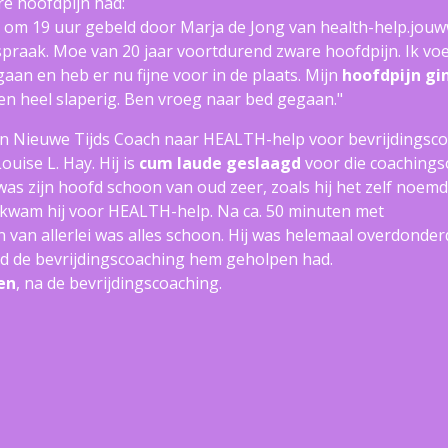
are hoofdpijn had:
 om 19 uur gebeld door Marja de Jong van health-help.jouw
spraak. Moe van 20 jaar voortdurend zware hoofdpijn. Ik vo
 en heb er nu fijne voor in de plaats. Mijn
hoofdpijn gi
 en heel slaperig. Ben vroeg naar bed gegaan."
Nieuwe Tijds Coach naar HEALTH-help voor bevrijdingscoa
uise L. Hay. Hij is
cum laude geslaagd
voor die coachings
as zijn hoofd schoon van oud zeer, zoals hij het zelf noemd
s kwam hij voor HEALTH-help. Na ca. 50 minuten met
 van allerlei was alles schoon. Hij was helemaal overdonder
d de bevrijdingscoaching hem geholpen had.
en
, na de bevrijdingscoaching.