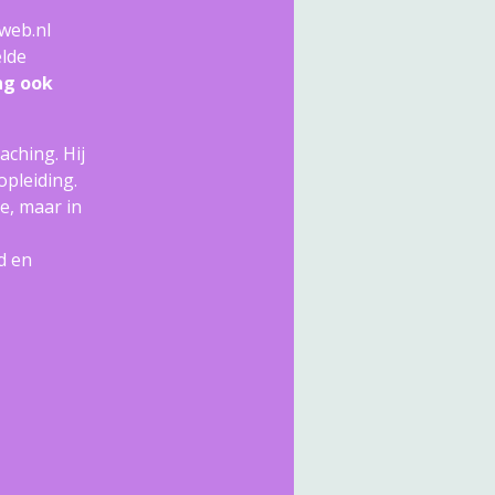
web.nl
elde
ng ook
ching. Hij
opleiding.
e, maar in
d en