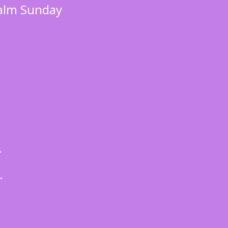
alm Sunday
.
.