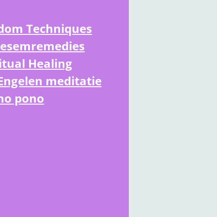
edom Techniques
oesemremedies
itual Healing
Engelen meditatie
no pono