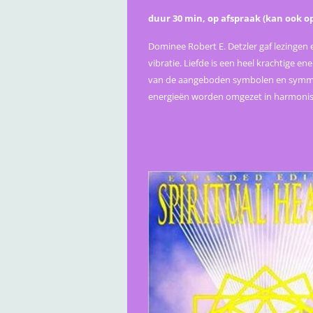
duur 30 min, op afspraak (kan ook o
Dominee Robert E. Detzler gaf lezingen e
vibratie. Liefde is een heel krachtige 
van de aangeboden symbolen en symmetr
energieën worden omgezet in harmonis