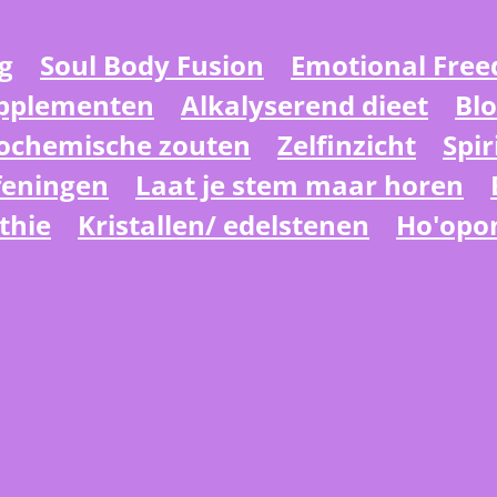
g
Soul Body Fusion
Emotional Fre
upplementen
Alkalyserend dieet
Bl
ochemische zouten
Zelfinzicht
Spir
eningen
Laat je stem maar horen
thie
Kristallen/ edelstenen
Ho'opo