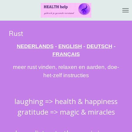
Ga
direct
naar
de
Rust
hoofdinhoud
NEDERLANDS
-
ENGLISH
-
DEUTSCH
-
FRANÇAIS
meer rust vinden, relaxen en aarden, doe-
het-zelf instructies
laughing => health & happiness
gratitude => magic & miracles