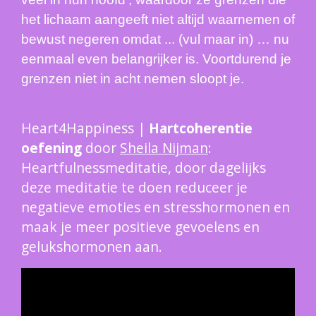
het lichaam aangeeft niet altijd waarnemen of
bewust negeren omdat ... (vul maar in) … nu
eenmaal even belangrijker is. Voortdurend je
grenzen niet in acht nemen sloopt je.
Heart4Happiness |
Hartcoherentie
oefening
door
Sheila Nijman
:
Heartfulnessmeditatie, door dagelijks
deze meditatie te doen reduceer je
negatieve emoties en stresshormonen en
maak je meer positieve gevoelens en
gelukshormonen aan.