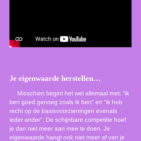
Je eigenwaarde herstellen…
Misschien begint het wel allemaal met: "ik
ben goed genoeg zoals ik ben" en "ik heb
recht op de basisvoorzieningen evenals
ieder ander". De schijnbare competitie hoef
je dan niet meer aan mee te doen. Je
eigenwaarde hangt ook niet meer af van je