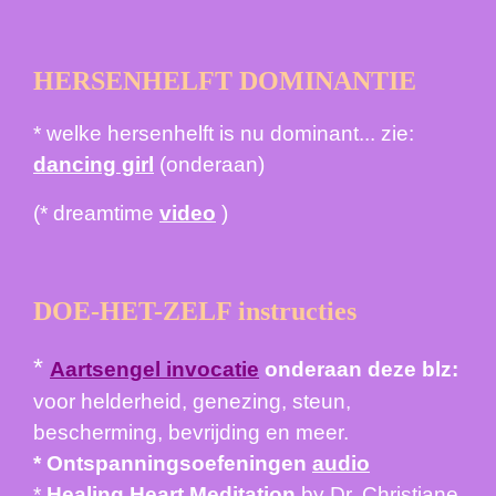
HERSENHELFT DOMINANTIE
* welke hersenhelft is nu dominant... zie:
dancing girl
(onderaan)
(* dreamtime
video
)
DOE-HET-ZELF instructies
*
Aartsengel invocatie
onderaan deze blz:
voor helderheid, genezing, steun,
bescherming, bevrijding en meer.
* Ontspanningsoefeningen
audio
*
Healing Heart Meditation
by Dr. Christiane