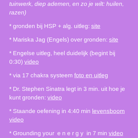
tuinwerk, diep ademen, en zo je wilt: huilen,
razen)
* gronden bij HSP + alg. uitleg:
site
* Mariska Jag (Engels) over gronden:
site
* Engelse uitleg, heel duidelijk (begint bij
0:30)
video
* via 17 chakra systeem
foto en uitleg
* Dr. Stephen Sinatra legt in 3 min. uit hoe je
kunt gronden:
video
* Staande oefening in 4:40 min
levensboom
video
* Grounding your e n e r g y in 7 min
video