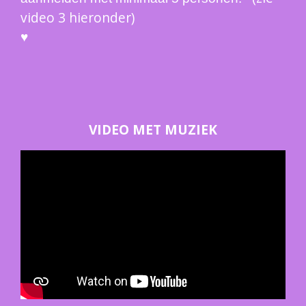
video 3 hieronder)
♥
VIDEO MET MUZIEK