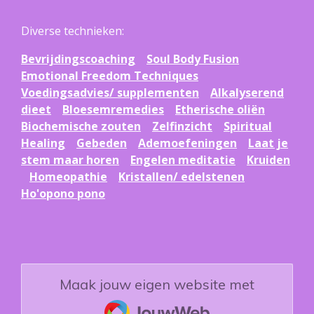
Diverse technieken:
Bevrijdingscoaching
Soul Body Fusion
Emotional Freedom Techniques
Voedingsadvies/ supplementen
Alkalyserend
dieet
Bloesemremedies
Etherische oliën
Biochemische zouten
Zelfinzicht
Spiritual
Healing
Gebeden
Ademoefeningen
Laat je
stem maar horen
Engelen meditatie
Kruiden
Homeopathie
Kristallen/ edelstenen
Ho'opono pono
Maak jouw eigen website met
JouwWeb