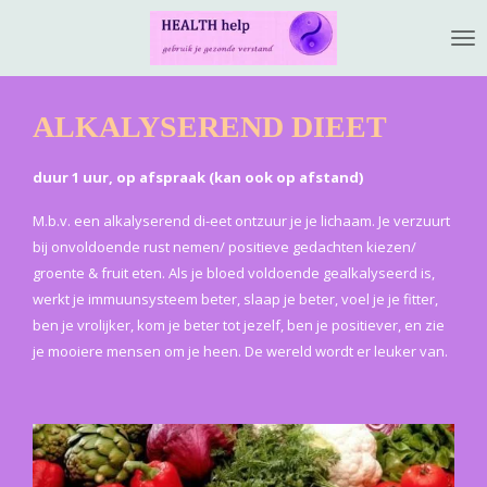
Ga
direct
naar
de
ALKALYSEREND DIEET
hoofdinhoud
duur 1 uur, op afspraak (kan ook op afstand)
M.b.v. een alkalyserend di-eet ontzuur je je lichaam. Je verzuurt
bij onvoldoende rust nemen/ positieve gedachten kiezen/
groente & fruit eten. Als je bloed voldoende gealkalyseerd is,
werkt je immuunsysteem beter, slaap je beter, voel je je fitter,
ben je vrolijker, kom je beter tot jezelf, ben je positiever, en zie
je mooiere mensen om je heen. De wereld wordt er leuker van.