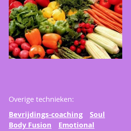
Overige technieken:
Bevrijdings-coaching
Soul
Body Fusion
Emotional